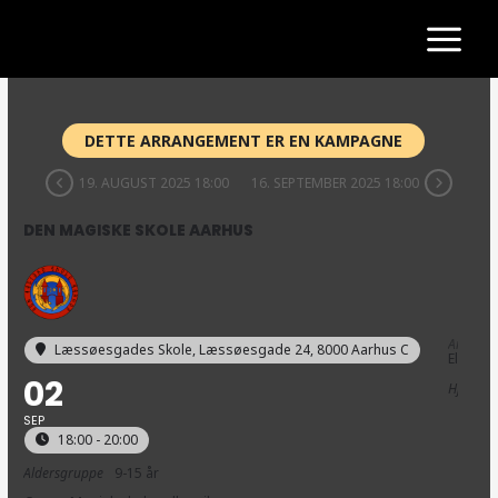
Gå
til
indholdet
DETTE ARRANGEMENT ER EN KAMPAGNE
19. AUGUST 2025 18:00
16. SEPTEMBER 2025 18:00
DEN MAGISKE SKOLE AARHUS
Arrangø
Læssøesgades Skole
, Læssøesgade 24, 8000 Aarhus C
Elysion
02
Hjemme
SEP
18:00 - 20:00
Aldersgruppe
9-15 år