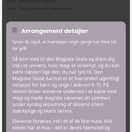
Genre
Magisk skole rollespil
Fokus
Fantasy, komedie, børnerollespil
Arrangement detajler
Synes du også, at hverdagen nogle gange kan blive lidt
for grå?
Så kom med til den Magiske Skole og drøm dig
ind i et univers, hvor magi er virkeligt, og du kan
være næsten lige den, du har lyst til. Den
Magiske Skole Aarhus er et hveranden ugentligt
rollespil for børn og unge i alderen 9-15. På
skolen bliver eleverne undervist i at kaste med
magi og møde magiske væsener, alt sammen
under kyndig vejledning af skolens ellers
mærkelige og skøre lærere.
Eleverne fordeles ind i ét af de fem huse. Alle
elever har et hus – det er deres hjemsted og