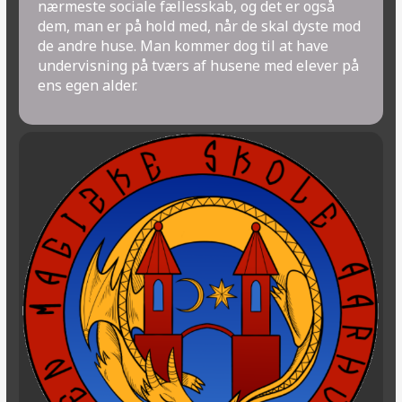
nærmeste sociale fællesskab, og det er også
dem, man er på hold med, når de skal dyste mod
de andre huse. Man kommer dog til at have
undervisning på tværs af husene med elever på
ens egen alder.