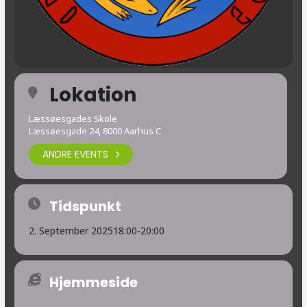
Lokation
Læssøesgades Skole
Læssøesgade 24, 8000 Aarhus C
ANDRE EVENTS
Tidspunkt
2. September 2025
18:00
-
20:00
Hjemmeside