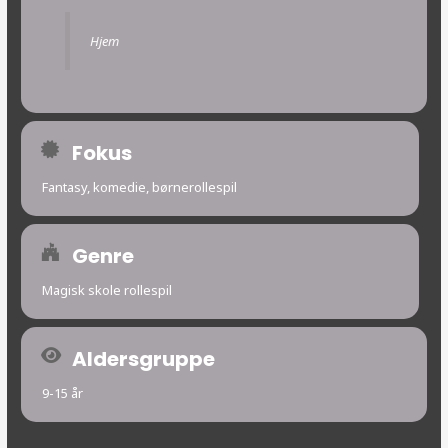
Hjem
Fokus
Fantasy, komedie, børnerollespil
Genre
Magisk skole rollespil
Aldersgruppe
9-15 år