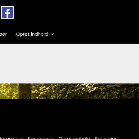
aer
Opret indhold
Foreninger
Kongresser
Opret indhold
Scenarier