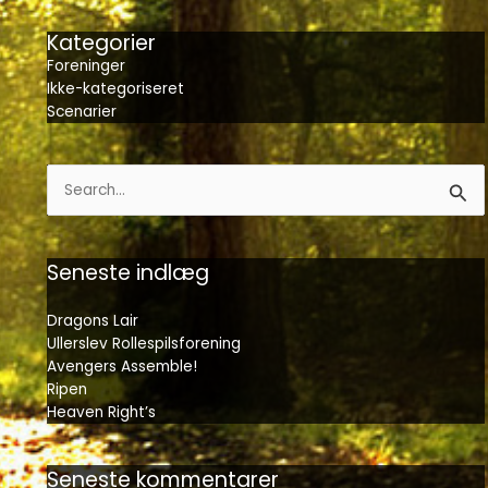
Kategorier
Foreninger
Ikke-kategoriseret
Scenarier
Søg
efter:
Seneste indlæg
Dragons Lair
Ullerslev Rollespilsforening
Avengers Assemble!
Ripen
Heaven Right’s
Seneste kommentarer