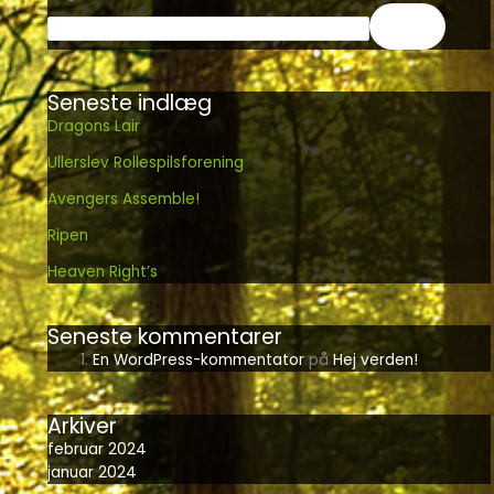
Søg
Seneste indlæg
Dragons Lair
Ullerslev Rollespilsforening
Avengers Assemble!
Ripen
Heaven Right’s
Seneste kommentarer
En WordPress-kommentator
på
Hej verden!
Arkiver
februar 2024
januar 2024