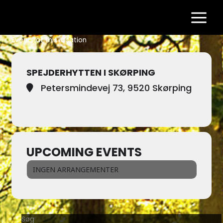
Gå
til
indholdet
Events at this location
SPEJDERHYTTEN I SKØRPING
Petersmindevej 73, 9520 Skørping
UPCOMING EVENTS
INGEN ARRANGEMENTER
Søg