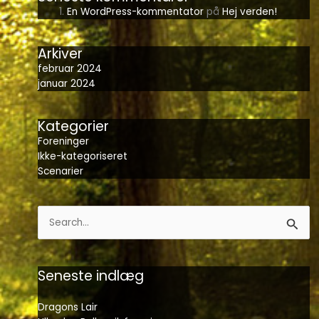
En WordPress-kommentator
på
Hej verden!
Arkiver
februar 2024
januar 2024
Kategorier
Foreninger
Ikke-kategoriseret
Scenarier
Søg
efter:
Seneste indlæg
Dragons Lair