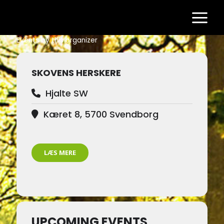
Gå
til
indholdet
Events by this organizer
SKOVENS HERSKERE
Hjalte SW
Kæret 8, 5700 Svendborg
LÆS MERE
UPCOMING EVENTS