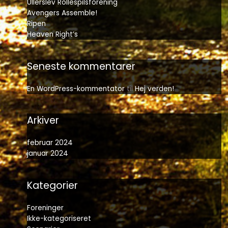
Ullerslev Rollespilsforening
Avengers Assemble!
Ripen
Heaven Right’s
Seneste kommentarer
En WordPress-kommentator
til
Hej verden!
Arkiver
februar 2024
januar 2024
Kategorier
Foreninger
Ikke-kategoriseret