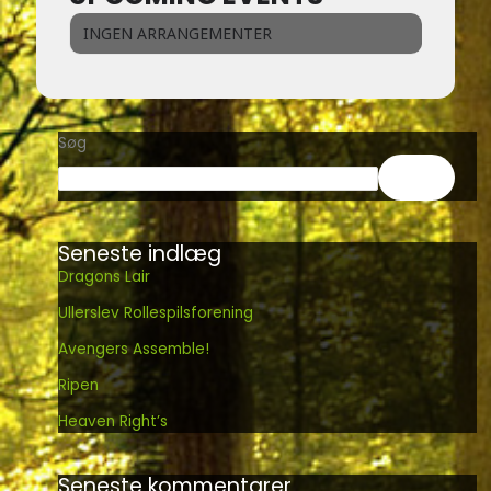
INGEN ARRANGEMENTER
Søg
Søg
Seneste indlæg
Dragons Lair
Ullerslev Rollespilsforening
Avengers Assemble!
Ripen
Heaven Right’s
Seneste kommentarer