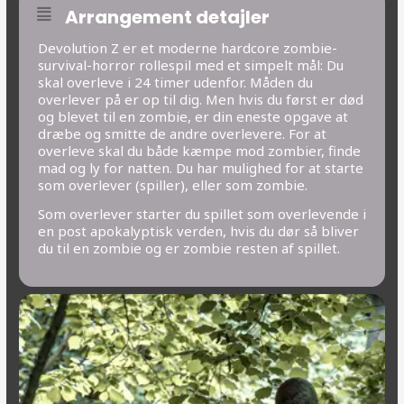
Arrangement detajler
Devolution Z er et moderne hardcore zombie-
survival-horror rollespil med et simpelt mål: Du
skal overleve i 24 timer udenfor. Måden du
overlever på er op til dig. Men hvis du først er død
og blevet til en zombie, er din eneste opgave at
dræbe og smitte de andre overlevere. For at
overleve skal du både kæmpe mod zombier, finde
mad og ly for natten. Du har mulighed for at starte
som overlever (spiller), eller som zombie.
Som overlever starter du spillet som overlevende i
en post apokalyptisk verden, hvis du dør så bliver
du til en zombie og er zombie resten af spillet.