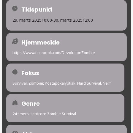
Tidspunkt
29. marts 2025
10:00
-
30. marts 2025
12:00
Hjemmeside
https://www.facebook.com/DevolutionZombie
Fokus
Survival, Zombier, Postapokalyptisk, Hard Survival, Nerf
Genre
24 timers Hardcore Zombie Survival