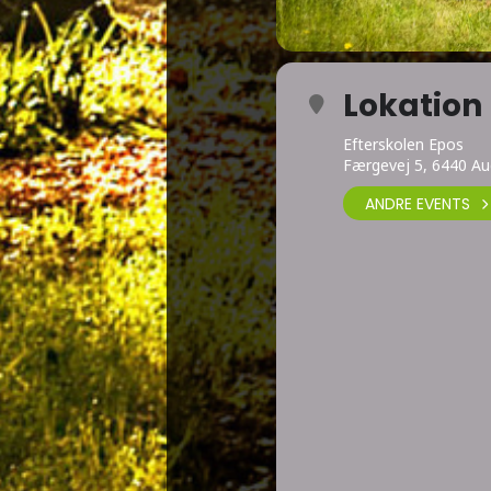
Lokation
Efterskolen Epos
Færgevej 5, 6440 A
ANDRE EVENTS