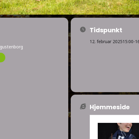
Tidspunkt
12. februar 2025
15:00
-
1
ugustenborg
Hjemmeside