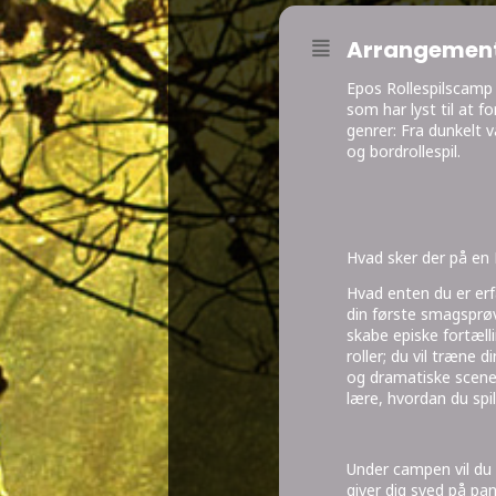
Arrangement
Epos Rollespilscamp e
som har lyst til at f
genrer: Fra dunkelt va
og bordrollespil.
Hvad sker der på en
Hvad enten du er erfar
din første smagsprøve
skabe episke fortæll
roller; du vil træne d
og dramatiske scener
lære, hvordan du spil
Under campen vil du 
giver dig sved på pa