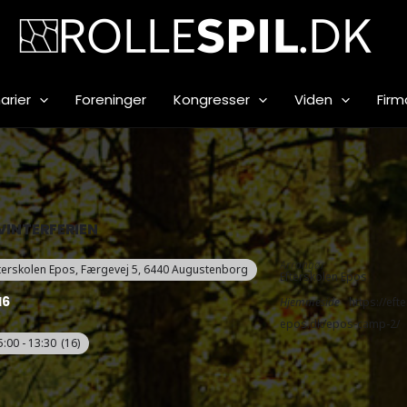
arier
Foreninger
Kongresser
Viden
Firm
 VINTERFERIEN
Arrangør
terskolen Epos
, Færgevej 5, 6440 Augustenborg
Efterskolen Epos
16
Hjemmeside
https://eft
epos.dk/epos-camp-2/
5:00 - 13:30
(16)