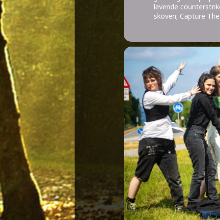
levende counterstrike
skoven; Capture The