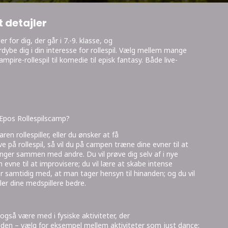
 detajler
r for dig, der går i 7.-9. klasse, og
ordybe dig i din interesse for rollespil. Vælg mellem mange
mpire-rollespil til komedie til episk fantasy. Både live-
 Epos Rollespilscamp?
en rollespiller, eller du ønsker at få
 på rollespil, så vil du på campen træne dine evner til at
inger sammen med andre. Du vil prøve dig selv af i nye
in evne til at improvisere; du vil lære at skabe intense
 samtidig med, at man tager hensyn til hinanden; og du vil
ler dine medspillere bedre.
også være med i fysiske aktiviteter, der
nden – vælg for eksempel mellem aktiviteter som just dance;