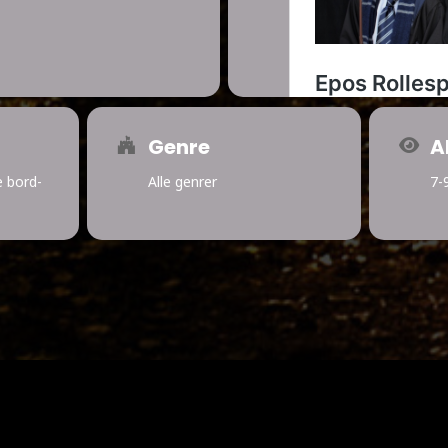
Genre
A
e bord-
Alle genrer
7-