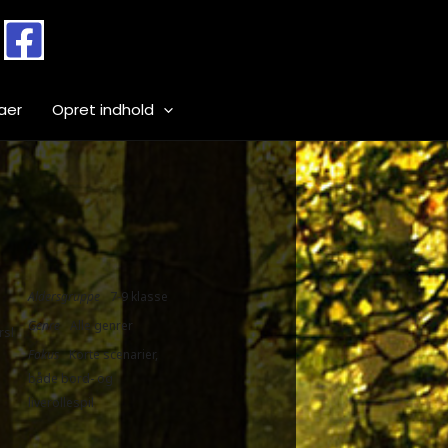
aer
Opret indhold
Aldersgruppe
7-9 klasse
Genre
Alle genrer
erskolen-
Fokus
Korte scenarier,
både bord- og
liverollespil