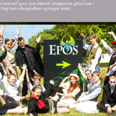
 med nerf guns; ‘Jedi stikbold’; afslappende gåturssnak i
 Flag med rollespilsvåben og meget andet.