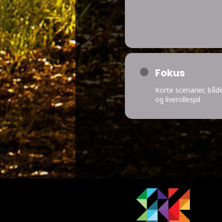
Fokus
Korte scenarier, båd
og liverollespil