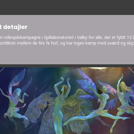
 detajler
 rollespilskampagne i Spillaboratoriet i Valby for alle, der er fyldt 
nflikter mellem de fire fe hof, og har ingen kamp med sværd og skj