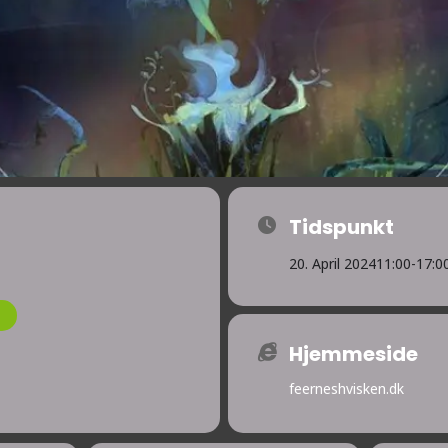
Tidspunkt
20. April 2024
11:00
-
17:0
Hjemmeside
feerneshvisken.dk