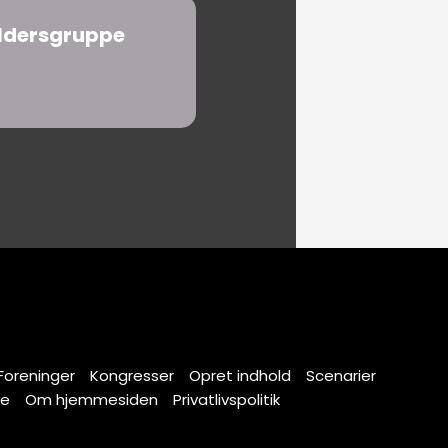
ldersgruppe
Foreninger
Kongresser
Opret indhold
Scenarier
se
Om hjemmesiden
Privatlivspolitik