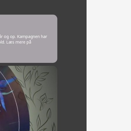
13 år og op. Kampagnen har
old
. Læs mere på