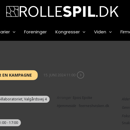
arier
Foreninger
Kongresser
Viden
Firm
R EN KAMPAGNE
15. JUNI 2024 11:00
Arrangør
Epos Epoke
illaboratoriet
, Valgårdsvej 4
Alde
Hjemmeside
feerneshvisken.dk
Genr
Foku
1:00 - 17:00
Sna