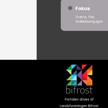
Fokus
Drama, Fae,
Snakkekampagne
Portalen drives af
Landsforeningen Bifrost