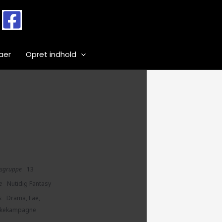
aer
Opret indhold
rsgruppe
13
e
Nutidig Fantasy
s
Drama, Fae,
kkekampagne