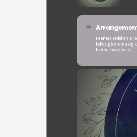
Arrangement
Feernes Hvisken er en
fokus på drama og ko
feerneshvisken.dk