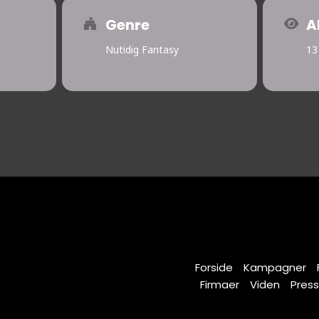
Genre
A
Nutidig Fantasy
13
Forside
Kampagner
Firmaer
Viden
Pres