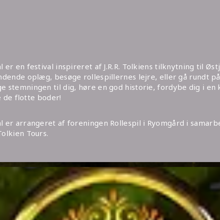
 er en festival inspireret af J.R.R. Tolkiens tilknytning til Øs
ndende oplæg, besøge rollespillernes lejre, eller gå rundt p
e stemningen til dig, høre en god historie, fordybe dig i en
le de flotte boder!
l er arrangeret af foreningen Rollespil i Ryomgård i samarb
Tolkien Tours.