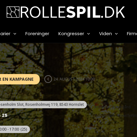
arier
Foreninger
Kongresser
Viden
Firm
R EN KAMPAGNE
24. AUGUST 2024 10:00
Arrangør
senholm Slot
, Rosenholmvej 119, 8543 Hornslet
Rollespil i Ryomgård
25
Hjemmeside
Www.hjelm
0:00 - 17:00
(25)