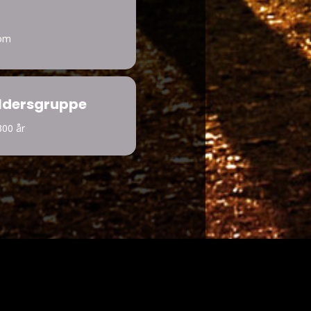
com
ldersgruppe
300 år