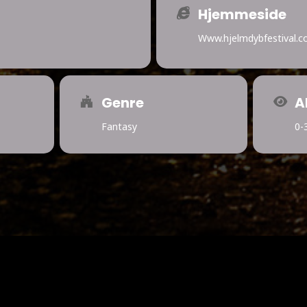
Hjemmeside
Www.hjelmdybfestival.
Genre
A
Fantasy
0-