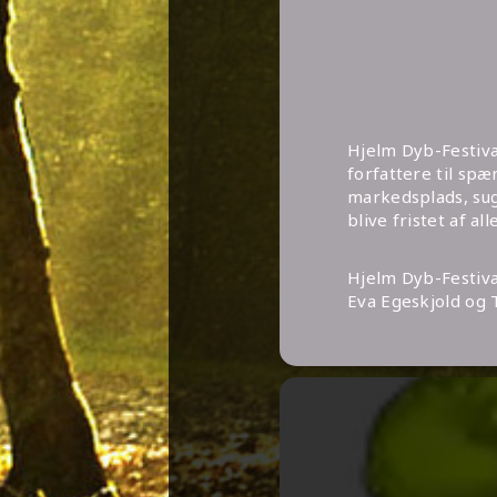
Hjelm Dyb-Festival
forfattere til spæ
markedsplads, sug
blive fristet af al
Hjelm Dyb-Festiva
Eva Egeskjold og 