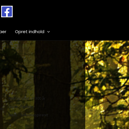
aer
Opret indhold
Aldersgruppe
0-300 år
Genre
Fantasy
dybfestival.com
Fokus
Tolkieninspireret