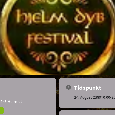
Tidspunkt
24. August 2389
10:00
-
25
8543 Hornslet