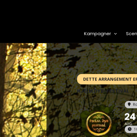
Gå
til
indholdet
Kampagner
Scen
DETTE ARRANGEMENT E
HJELM DYB-FESTIVAL
Ro
24
AUG
1