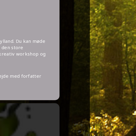
tjylland. Du kan møde
å den store
 kreativ workshop og
ejde med forfatter