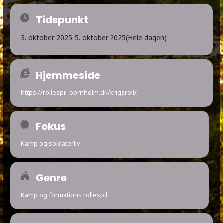
Tidspunkt
3. oktober 2025
-
5. oktober 2025
(Hele dagen)
Hjemmeside
https://rollespil-bornholm.dk/krigsroll/
Fokus
Kamp og soldaterliv
Genre
Kamp og formations rollespil