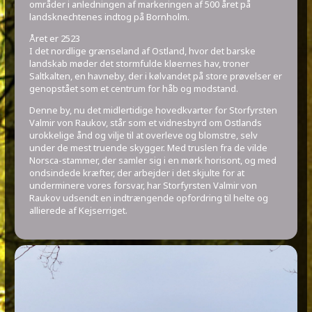
områder i anledningen af markeringen af 500 året på
landsknechtenes indtog på Bornholm.
Året er 2523
I det nordlige grænseland af Ostland, hvor det barske
landskab møder det stormfulde kløernes hav, troner
Saltkalten, en havneby, der i kølvandet på store prøvelser er
genopstået som et centrum for håb og modstand.
Denne by, nu det midlertidige hovedkvarter for Storfyrsten
Valmir von Raukov, står som et vidnesbyrd om Ostlands
urokkelige ånd og vilje til at overleve og blomstre, selv
under de mest truende skygger. Med truslen fra de vilde
Norsca-stammer, der samler sig i en mørk horisont, og med
ondsindede kræfter, der arbejder i det skjulte for at
underminere vores forsvar, har Storfyrsten Valmir von
Raukov udsendt en indtrængende opfordring til helte og
allierede af Kejserriget.