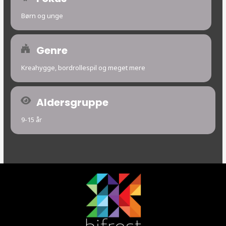
Børn og unge
Genre
Kreahygge, bordrollespil og meget mere
Aldersgruppe
9-15 år