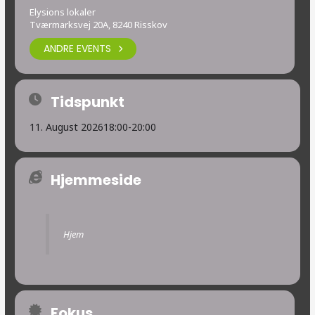
Elysions lokaler
Tværmarksvej 20A, 8240 Risskov
ANDRE EVENTS
Tidspunkt
11. August 2026
18:00
-
20:00
Hjemmeside
Hjem
Fokus