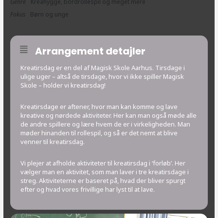
Genre
Kreahygge, bordrollespil og meget mere
Fokus
Børn og unge
Arrangement detajler
Kreatirsdag er en del af Magisk Skole Aarhus. Tirsdage i
ulige uger – altså de tirsdage, hvor vi ikke spiller Magisk
Skole – holder vi kreatirsdag!
Kreatirsdage er aftener, hvor man kan komme og lave
kreative og nørdede aktiviteter. Her kan man også møde alle
de andre spillere og lære hvem de er i virkeligheden. Man
møder hinanden til rollespil, og så er det nemt at blive
venner til kreatirsdag.
Vi plejer at afholde aktiviteter til kreatirsdag i ‘forløb’. Her
vælger man en aktivitet, som man laver i tre kreatirsdage i
streg. Aktiviteterne er baseret på, hvad der bliver spurgt
efter og hvad vores frivillige har lyst til at lave.