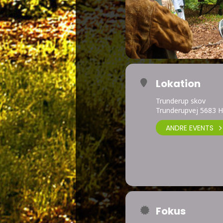
Lokation
Trunderup skov
Trunderupvej 5683 
ANDRE EVENTS
Fokus