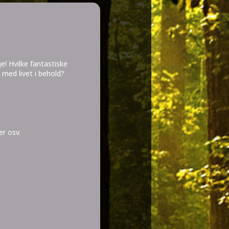
e! Hvilke fantastiske
med livet i behold?
er osv.