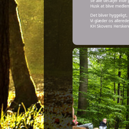
Se alle detaljer ind
Husk at blive medlem
Det bliver hyggeligt,
Vi glæder os allerede!
KH Skovens Hersker