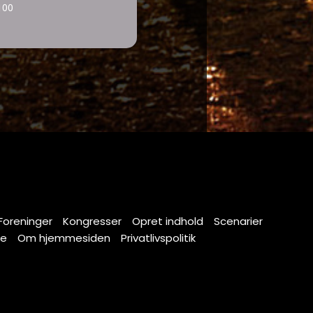
100
Foreninger
Kongresser
Opret indhold
Scenarier
se
Om hjemmesiden
Privatlivspolitik