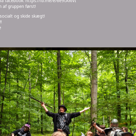
e på facebook: https://fb.me/e/6e9tARlVI
 af gruppen først!
 socialt og skide skægt!
!
e