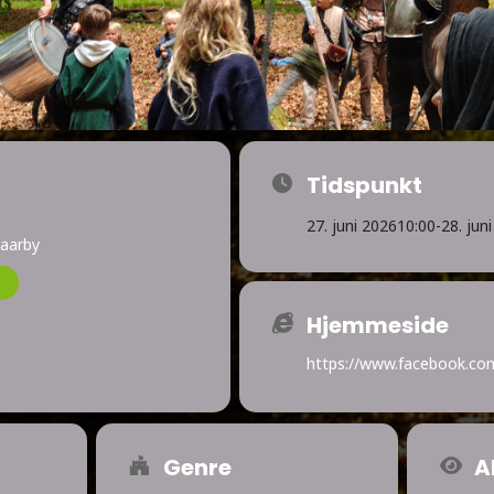
Tidspunkt
27. juni 2026
10:00
-
28. jun
Haarby
Hjemmeside
https://www.facebook.com
Genre
A