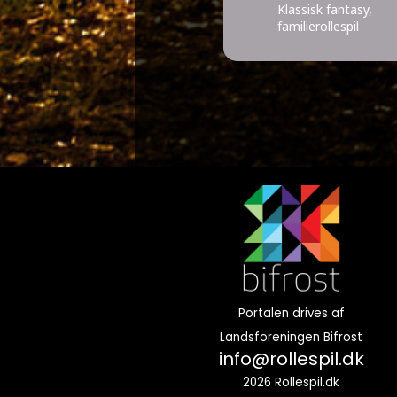
Klassisk fantasy,
familierollespil
Portalen drives af
Landsforeningen Bifrost
info@rollespil.dk
2026 Rollespil.dk