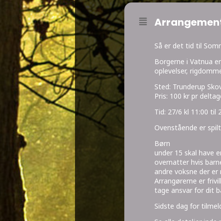
Arrangement
Så er det tid til So
Borgerne i Vatnua er
oplevelser, rigdomm
Sted: Trunderup Sko
Pris: 100 kr pr deltag
Tid: 27/6 kl 11:00 til 
Ovenstående er spilt
Børn
under 15 skal have e
overnatter hvis barn
andre voksne der er 
Arrangørerne er frivi
tage ansvar for dit b
Sidste dag for tilme