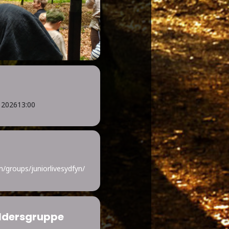
i 2026
13:00
/groups/juniorlivesydfyn/
ldersgruppe