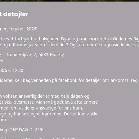
 detajler
mmerscenariet 2026!
 blevet fortryllet af halvguden Dyna og transporteret til Gudernes Rig
e og udfordringer venter dem der? Og kommer de nogensinde derfra, 
v – Trunderupvej 7, 5683 Haarby
er
28/6 kl.12:30
iderne, se i begivenheden på facebook for detaljer om ankomst, regl
n voksen ansvarlig der er med hele dagen og
et skal overnatte. Man må godt lave aftaler med
med, om at de er ansvarlige for ens barn.
llige og har selv egne børn med. Derfor kan vi ikke
arn.
lding: ONSDAG D. 24/6