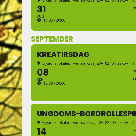
Elysions lokaler
, Tværmarksvej 20A, 8240 Risskov
A
31
H
d
AUG
17:00 - 20:00
SEPTEMBER
KREATIRSDAG
Elysions lokaler
, Tværmarksvej 20A, 8240 Risskov
A
08
H
e
SEP
18:00 - 20:00
UNGDOMS-BORDROLLESPI
Elysions lokaler
, Tværmarksvej 20A, 8240 Risskov
A
14
H