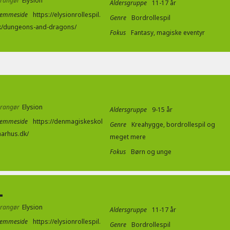
rrangør
Elysion
Aldersgruppe
11-17 år
jemmeside
https://elysionrollespil.
Genre
Bordrollespil
k/dungeons-and-dragons/
Fokus
Fantasy, magiske eventyr
rrangør
Elysion
Aldersgruppe
9-15 år
jemmeside
https://denmagiskeskol
Genre
Kreahygge, bordrollespil og
aarhus.dk/
meget mere
Fokus
Børn og unge
L
rrangør
Elysion
Aldersgruppe
11-17 år
jemmeside
https://elysionrollespil.
Genre
Bordrollespil