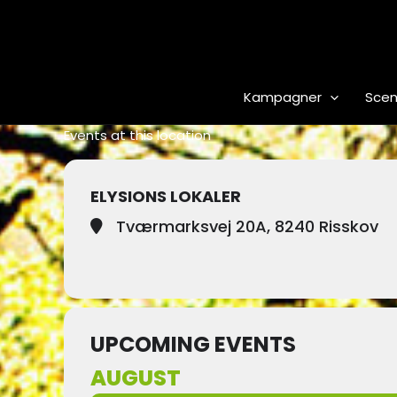
Gå
til
indholdet
Kampagner
Scen
Events at this location
ELYSIONS LOKALER
Tværmarksvej 20A, 8240 Risskov
UPCOMING EVENTS
AUGUST