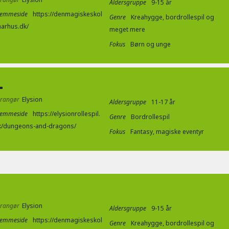
Aldersgruppe
9-15 år
jemmeside
https://denmagiskeskol
Genre
Kreahygge, bordrollespil og
aarhus.dk/
meget mere
Fokus
Børn og unge
L
rrangør
Elysion
Aldersgruppe
11-17 år
jemmeside
https://elysionrollespil.
Genre
Bordrollespil
k/dungeons-and-dragons/
Fokus
Fantasy, magiske eventyr
rrangør
Elysion
Aldersgruppe
9-15 år
jemmeside
https://denmagiskeskol
Genre
Kreahygge, bordrollespil og