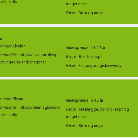
aarhus.dk/
meget mere
Fokus
Børn og unge
L
rrangør
Elysion
Aldersgruppe
11-17 år
jemmeside
https://elysionrollespil.
Genre
Bordrollespil
k/dungeons-and-dragons/
Fokus
Fantasy, magiske eventyr
rrangør
Elysion
Aldersgruppe
9-15 år
jemmeside
https://denmagiskeskol
Genre
Kreahygge, bordrollespil og
aarhus.dk/
meget mere
Fokus
Børn og unge