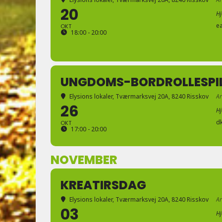
20
H
e
OKT
18:00 - 20:00
UNGDOMS-BORDROLLESPI
Elysions lokaler
, Tværmarksvej 20A, 8240 Risskov
A
26
H
d
OKT
17:00 - 20:00
NOVEMBER
KREATIRSDAG
Elysions lokaler
, Tværmarksvej 20A, 8240 Risskov
A
03
H