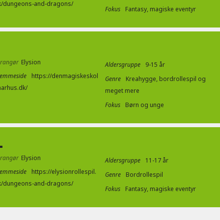
k/dungeons-and-dragons/
Fokus
Fantasy, magiske eventyr
rrangør
Elysion
Aldersgruppe
9-15 år
jemmeside
https://denmagiskeskol
Genre
Kreahygge, bordrollespil og
aarhus.dk/
meget mere
Fokus
Børn og unge
L
rrangør
Elysion
Aldersgruppe
11-17 år
jemmeside
https://elysionrollespil.
Genre
Bordrollespil
k/dungeons-and-dragons/
Fokus
Fantasy, magiske eventyr