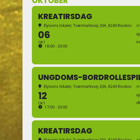
OKTOBER
KREATIRSDAG
Elysions lokaler
, Tværmarksvej 20A, 8240 Risskov
A
06
H
e
OKT
18:00 - 20:00
UNGDOMS-BORDROLLESPI
Elysions lokaler
, Tværmarksvej 20A, 8240 Risskov
A
12
H
d
OKT
17:00 - 20:00
KREATIRSDAG
Elysions lokaler
, Tværmarksvej 20A, 8240 Risskov
A