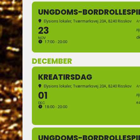
UNGDOMS-BORDROLLESPI
Elysions lokaler
, Tværmarksvej 20A, 8240 Risskov
A
23
H
d
NOV
17:00 - 20:00
DECEMBER
KREATIRSDAG
Elysions lokaler
, Tværmarksvej 20A, 8240 Risskov
A
01
H
e
DEC
18:00 - 20:00
UNGDOMS-BORDROLLESPI