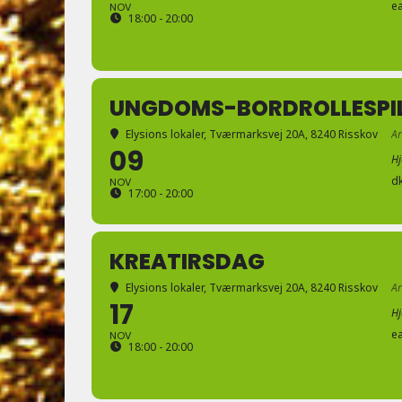
e
NOV
18:00 - 20:00
UNGDOMS-BORDROLLESPI
Elysions lokaler
, Tværmarksvej 20A, 8240 Risskov
A
09
H
d
NOV
17:00 - 20:00
KREATIRSDAG
Elysions lokaler
, Tværmarksvej 20A, 8240 Risskov
A
17
H
e
NOV
18:00 - 20:00