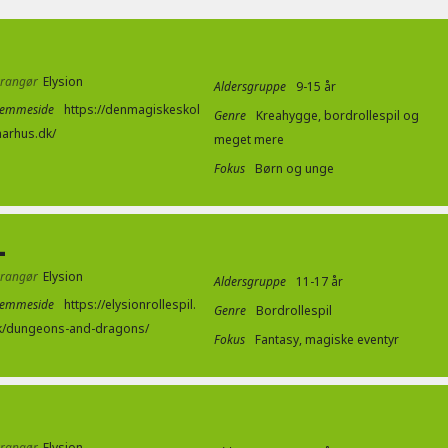
rrangør
Elysion
Aldersgruppe
9-15 år
jemmeside
https://denmagiskeskol
Genre
Kreahygge, bordrollespil og
aarhus.dk/
meget mere
Fokus
Børn og unge
L
rrangør
Elysion
Aldersgruppe
11-17 år
jemmeside
https://elysionrollespil.
Genre
Bordrollespil
k/dungeons-and-dragons/
Fokus
Fantasy, magiske eventyr
rrangør
Elysion