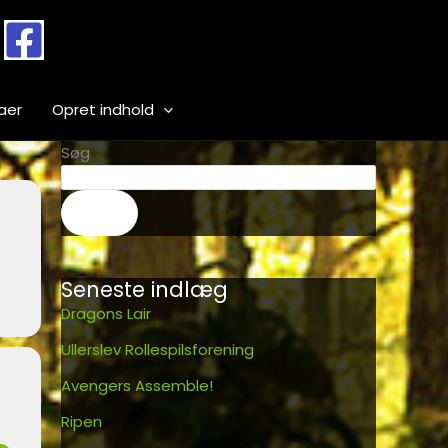
aer
Opret indhold
Søg
Søg
Seneste indlæg
Dragons Lair
Ullerslev Rollespilsforening
Avengers Assemble!
Ripen