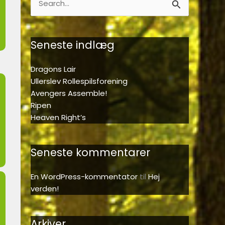
Søg
efter:
Seneste indlæg
Dragons Lair
Ullerslev Rollespilsforening
Avengers Assemble!
Ripen
Heaven Right’s
Seneste kommentarer
En WordPress-kommentator
til
Hej
verden!
Arkiver