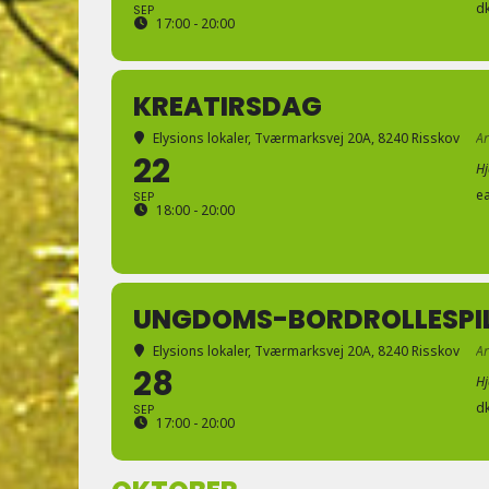
d
SEP
17:00 - 20:00
KREATIRSDAG
Elysions lokaler
, Tværmarksvej 20A, 8240 Risskov
A
22
H
e
SEP
18:00 - 20:00
UNGDOMS-BORDROLLESPI
Elysions lokaler
, Tværmarksvej 20A, 8240 Risskov
A
28
H
d
SEP
17:00 - 20:00