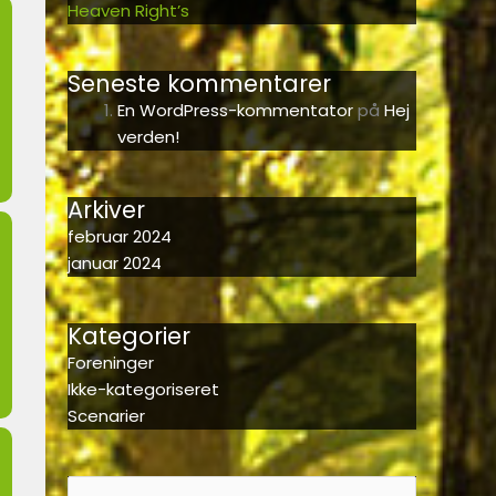
Heaven Right’s
Seneste kommentarer
En WordPress-kommentator
på
Hej
verden!
Arkiver
februar 2024
januar 2024
Kategorier
Foreninger
Ikke-kategoriseret
Scenarier