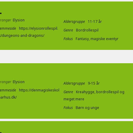
L
rrangør
Elysion
Aldersgruppe
11-17 år
jemmeside
https://elysionrollespil.
Genre
Bordrollespil
k/dungeons-and-dragons/
Fokus
Fantasy, magiske eventyr
rrangør
Elysion
Aldersgruppe
9-15 år
jemmeside
https://denmagiskeskol
Genre
Kreahygge, bordrollespil og
aarhus.dk/
meget mere
Fokus
Børn og unge
L