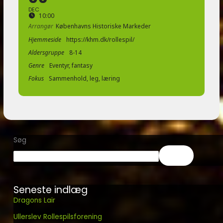
DEC
10:00
Arrangør
Københavns Historiske Markeder
Hjemmeside
https://khm.dk/rollespil/
Aldersgruppe
8-14
Genre
Eventyr, fantasy
Fokus
Sammenhold, leg, læring
Søg
Søg
Seneste indlæg
Dragons Lair
Ullerslev Rollespilsforening