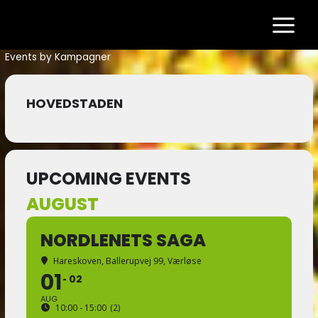
Gå
til
indholdet
Events by Kampagner
HOVEDSTADEN
UPCOMING EVENTS
AUGUST
NORDLENETS SAGA
Hareskoven
, Ballerupvej 99, Værløse
01
02
AUG
10:00 - 15:00
(2)