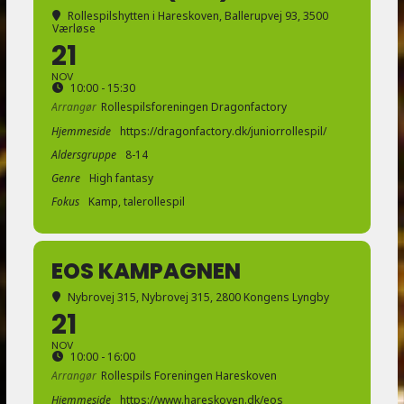
Rollespilshytten i Hareskoven
, Ballerupvej 93, 3500
Værløse
21
NOV
10:00 - 15:30
Arrangør
Rollespilsforeningen Dragonfactory
Hjemmeside
https://dragonfactory.dk/juniorrollespil/
Aldersgruppe
8-14
Genre
High fantasy
Fokus
Kamp, talerollespil
EOS KAMPAGNEN
Nybrovej 315
, Nybrovej 315, 2800 Kongens Lyngby
21
NOV
10:00 - 16:00
Arrangør
Rollespils Foreningen Hareskoven
Hjemmeside
https://www.hareskoven.dk/eos