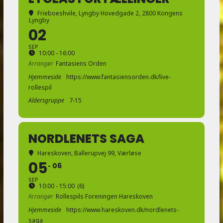
Frieboeshvile
, Lyngby Hovedgade 2, 2800 Kongens
Lyngby
02
SEP
10:00 - 16:00
Arrangør
Fantasiens Orden
Hjemmeside
https://www.fantasiensorden.dk/live-
rollespil
Aldersgruppe
7-15
NORDLENETS SAGA
Hareskoven
, Ballerupvej 99, Værløse
05
06
SEP
10:00 - 15:00
(6)
Arrangør
Rollespils Foreningen Hareskoven
Hjemmeside
https://www.hareskoven.dk/nordlenets-
saga