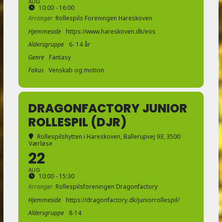
AUG
10:00 - 16:00
Arrangør
Rollespils Foreningen Hareskoven
Hjemmeside
https://www.hareskoven.dk/eos
Aldersgruppe
6- 14 år
Genre
Fantasy
Fokus
Venskab og motion
DRAGONFACTORY JUNIOR
ROLLESPIL (DJR)
Rollespilshytten i Hareskoven
, Ballerupvej 93, 3500
Værløse
22
AUG
10:00 - 15:30
Arrangør
Rollespilsforeningen Dragonfactory
Hjemmeside
https://dragonfactory.dk/juniorrollespil/
Aldersgruppe
8-14