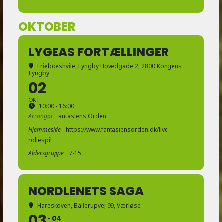
OKTOBER
LYGEAS FORTÆLLINGER
Frieboeshvile
, Lyngby Hovedgade 2, 2800 Kongens
Lyngby
02
OKT
10:00 - 16:00
Arrangør
Fantasiens Orden
Hjemmeside
https://www.fantasiensorden.dk/live-
rollespil
Aldersgruppe
7-15
NORDLENETS SAGA
Hareskoven
, Ballerupvej 99, Værløse
03
04