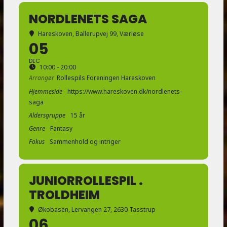
NORDLENETS SAGA
Hareskoven
, Ballerupvej 99, Værløse
05
DEC
10:00 - 20:00
Arrangør
Rollespils Foreningen Hareskoven
Hjemmeside
https://www.hareskoven.dk/nordlenets-
saga
Aldersgruppe
15 år
Genre
Fantasy
Fokus
Sammenhold og intriger
JUNIORROLLESPIL .
TROLDHEIM
Økobasen
, Lervangen 27, 2630 Tasstrup
06