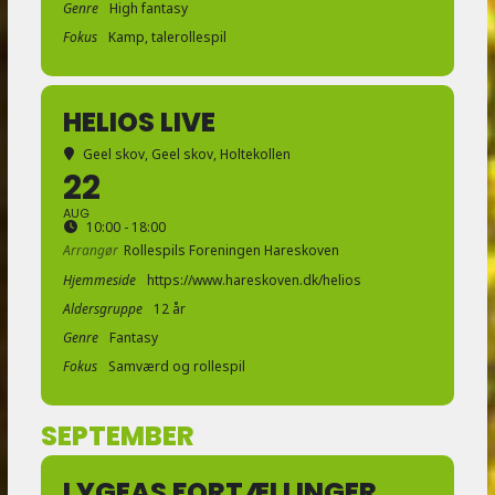
Genre
High fantasy
Fokus
Kamp, talerollespil
HELIOS LIVE
Geel skov
, Geel skov, Holtekollen
22
AUG
10:00 - 18:00
Arrangør
Rollespils Foreningen Hareskoven
Hjemmeside
https://www.hareskoven.dk/helios
Aldersgruppe
12 år
Genre
Fantasy
Fokus
Samværd og rollespil
SEPTEMBER
LYGEAS FORTÆLLINGER