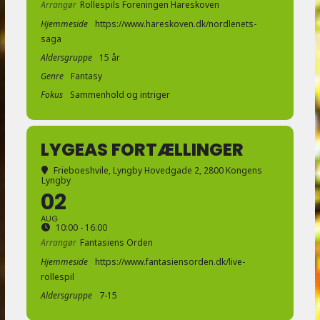
Arrangør
Rollespils Foreningen Hareskoven
Hjemmeside
https://www.hareskoven.dk/nordlenets-
saga
Aldersgruppe
15 år
Genre
Fantasy
Fokus
Sammenhold og intriger
LYGEAS FORTÆLLINGER
Frieboeshvile
, Lyngby Hovedgade 2, 2800 Kongens
Lyngby
02
AUG
10:00 - 16:00
Arrangør
Fantasiens Orden
Hjemmeside
https://www.fantasiensorden.dk/live-
rollespil
Aldersgruppe
7-15